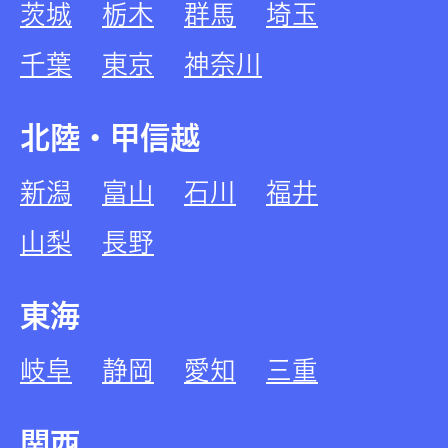
茨城
栃木
群馬
埼玉
千葉
東京
神奈川
北陸・甲信越
新潟
富山
石川
福井
山梨
長野
東海
岐阜
静岡
愛知
三重
関西