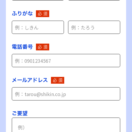
ふりがな
必 須
電話番号
必 須
メールアドレス
必 須
ご要望