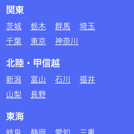
関東
茨城
栃木
群馬
埼玉
千葉
東京
神奈川
北陸・甲信越
新潟
富山
石川
福井
山梨
長野
東海
岐阜
静岡
愛知
三重