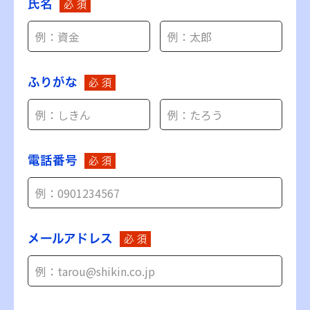
氏名
必 須
ふりがな
必 須
電話番号
必 須
メールアドレス
必 須