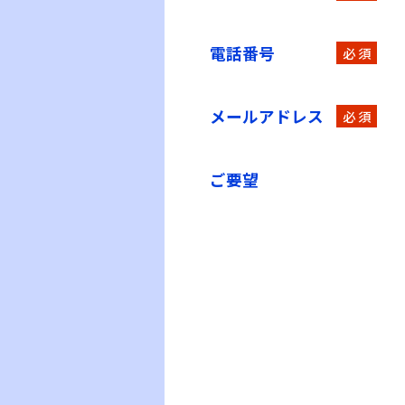
電話番号
必 須
メールアドレス
必 須
ご要望