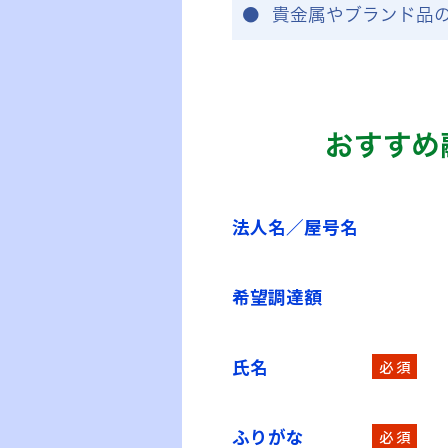
貴金属やブランド品
おすすめ
法人名／屋号名
希望調達額
氏名
必 須
ふりがな
必 須