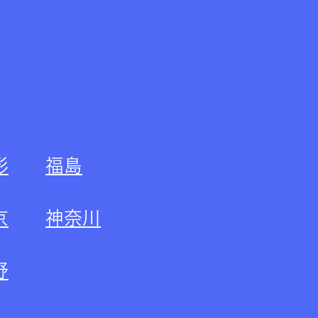
形
福島
京
神奈川
野