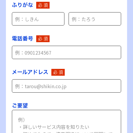
ふりがな
必 須
電話番号
必 須
メールアドレス
必 須
ご要望