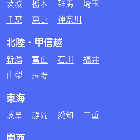
茨城
栃木
群馬
埼玉
千葉
東京
神奈川
北陸・甲信越
新潟
富山
石川
福井
山梨
長野
東海
岐阜
静岡
愛知
三重
関西