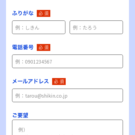
ふりがな
必 須
電話番号
必 須
メールアドレス
必 須
ご要望