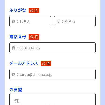
ふりがな
必 須
電話番号
必 須
メールアドレス
必 須
ご要望