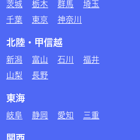
茨城
栃木
群馬
埼玉
千葉
東京
神奈川
北陸・甲信越
新潟
富山
石川
福井
山梨
長野
東海
岐阜
静岡
愛知
三重
関西