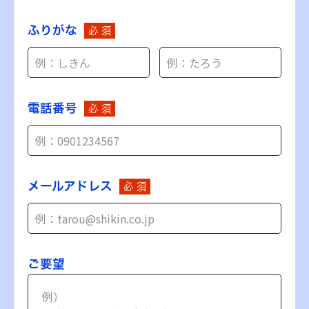
ふりがな
必 須
電話番号
必 須
メールアドレス
必 須
ご要望