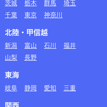
茨城
栃木
群馬
埼玉
千葉
東京
神奈川
北陸・甲信越
新潟
富山
石川
福井
山梨
長野
東海
岐阜
静岡
愛知
三重
関西