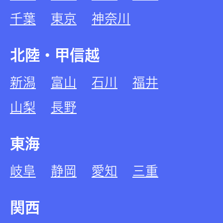
千葉
東京
神奈川
北陸・甲信越
新潟
富山
石川
福井
山梨
長野
東海
岐阜
静岡
愛知
三重
関西