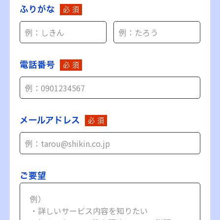
ふりがな
必 須
電話番号
必 須
メールアドレス
必 須
ご要望