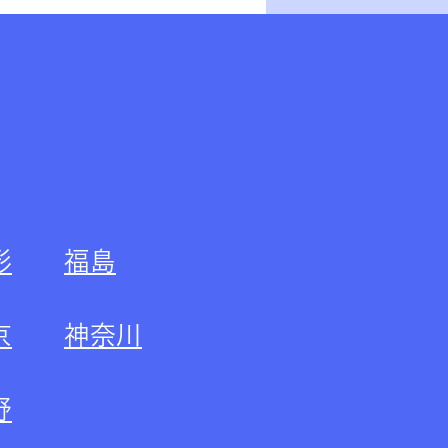
形
福島
京
神奈川
野