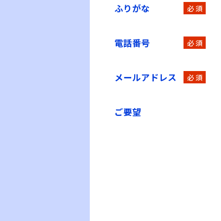
ふりがな
必 須
電話番号
必 須
メールアドレス
必 須
ご要望