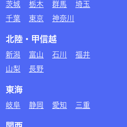
茨城
栃木
群馬
埼玉
千葉
東京
神奈川
北陸・甲信越
新潟
富山
石川
福井
山梨
長野
東海
岐阜
静岡
愛知
三重
関西