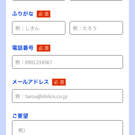
ふりがな
必 須
電話番号
必 須
メールアドレス
必 須
ご要望