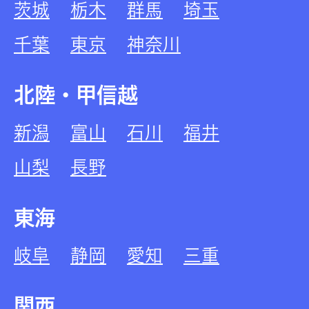
茨城
栃木
群馬
埼玉
千葉
東京
神奈川
北陸・甲信越
新潟
富山
石川
福井
山梨
長野
東海
岐阜
静岡
愛知
三重
関西