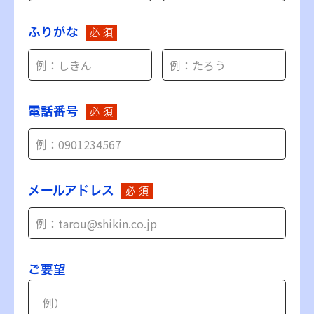
ふりがな
必 須
電話番号
必 須
メールアドレス
必 須
ご要望