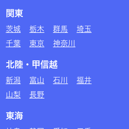
関東
茨城
栃木
群馬
埼玉
千葉
東京
神奈川
北陸・甲信越
新潟
富山
石川
福井
山梨
長野
東海