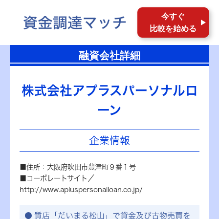
今すぐ
比較を始める
融資会社詳細
株式会社アプラスパーソナルロ
ーン
企業情報
■住所：大阪府吹田市豊津町９番１号
■コーポレートサイト／
http://www.apluspersonalloan.co.jp/
質店「だいまる松山」で貸金及び古物売買を