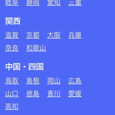
岐阜
静岡
愛知
三重
関西
滋賀
京都
大阪
兵庫
奈良
和歌山
中国・四国
鳥取
島根
岡山
広島
山口
徳島
香川
愛媛
高知