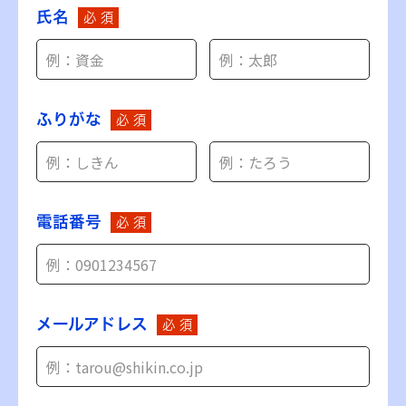
氏名
必 須
ふりがな
必 須
電話番号
必 須
メールアドレス
必 須