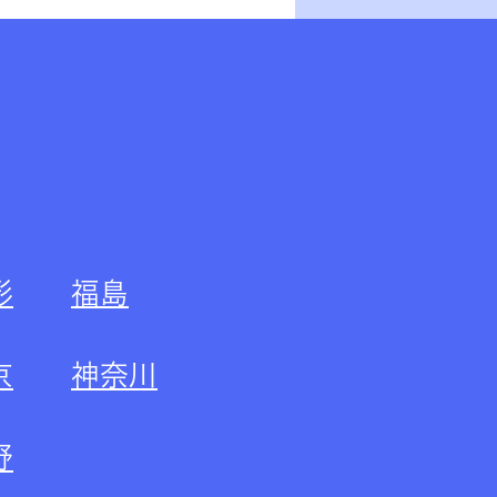
形
福島
京
神奈川
野