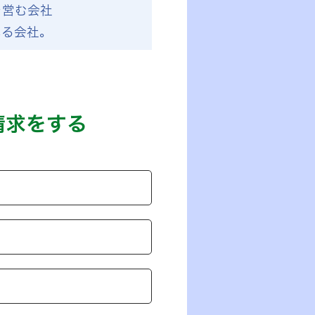
を営む会社
いる会社。
請求をする