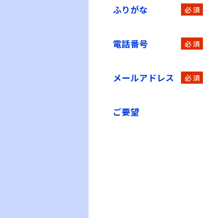
ふりがな
必 須
電話番号
必 須
メールアドレス
必 須
ご要望