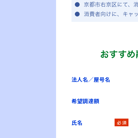
京都市右京区にて、
消費者向けに、キャ
おすすめ
法人名／屋号名
希望調達額
氏名
必 須