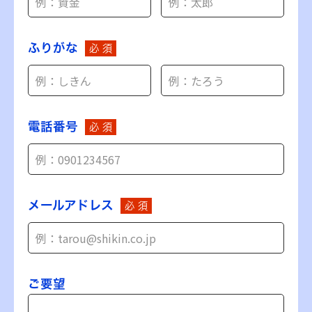
ふりがな
必 須
電話番号
必 須
メールアドレス
必 須
ご要望