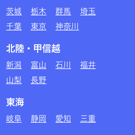
茨城
栃木
群馬
埼玉
千葉
東京
神奈川
北陸・甲信越
新潟
富山
石川
福井
山梨
長野
東海
岐阜
静岡
愛知
三重