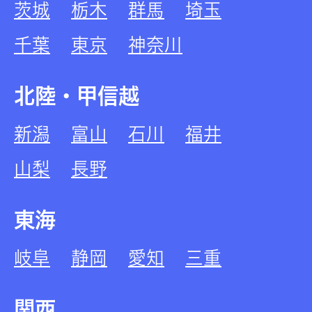
茨城
栃木
群馬
埼玉
千葉
東京
神奈川
北陸・甲信越
新潟
富山
石川
福井
山梨
長野
東海
岐阜
静岡
愛知
三重
関西