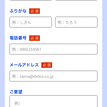
ふりがな
必 須
電話番号
必 須
メールアドレス
必 須
ご要望