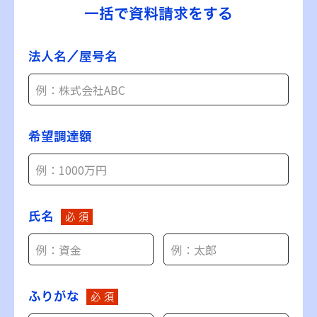
一括で資料請求をする
法人名／屋号名
希望調達額
氏名
必 須
ふりがな
必 須