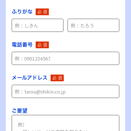
ふりがな
必 須
電話番号
必 須
メールアドレス
必 須
ご要望