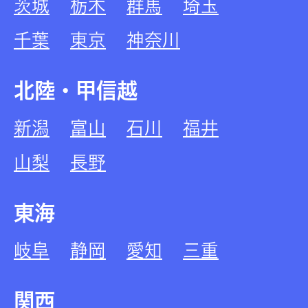
茨城
栃木
群馬
埼玉
千葉
東京
神奈川
北陸・甲信越
新潟
富山
石川
福井
山梨
長野
東海
岐阜
静岡
愛知
三重
関西