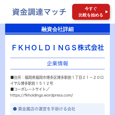
今すぐ
比較を始める
融資会社詳細
ＦＫＨＯＬＤＩＮＧＳ株式会社
企業情報
■住所：福岡県福岡市博多区博多駅前１丁目２１－２０ロ
イヤル博多駅前１５１２号
■コーポレートサイト／
https://fkholdings.wordpress.com/
貴金属店の運営を手掛ける会社