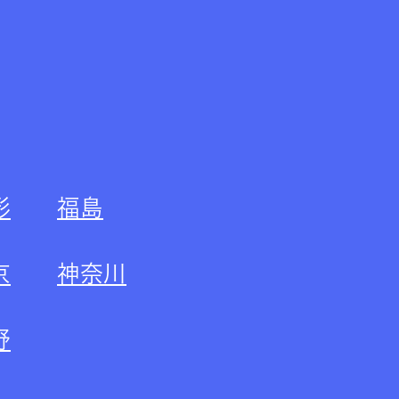
形
福島
京
神奈川
野