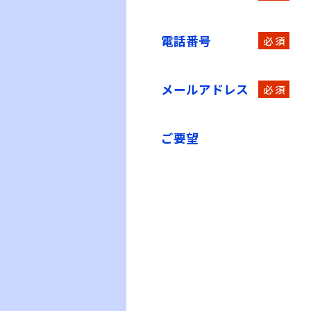
電話番号
必 須
メールアドレス
必 須
ご要望