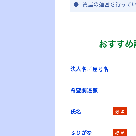
質屋の運営を行って
おすすめ
法人名／屋号名
希望調達額
氏名
必 須
ふりがな
必 須