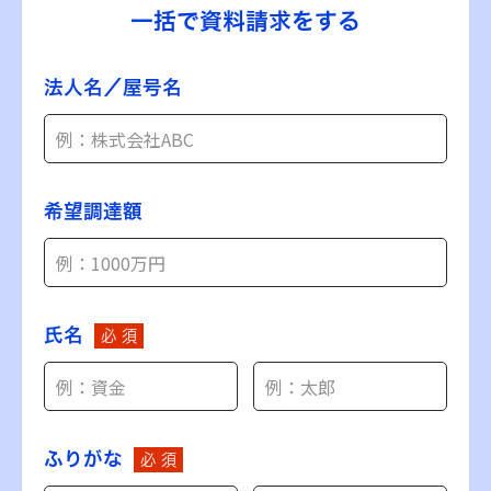
一括で資料請求をする
法人名／屋号名
希望調達額
氏名
必 須
ふりがな
必 須