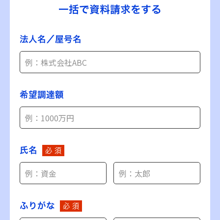
一括で資料請求をする
法人名／屋号名
希望調達額
氏名
必 須
ふりがな
必 須