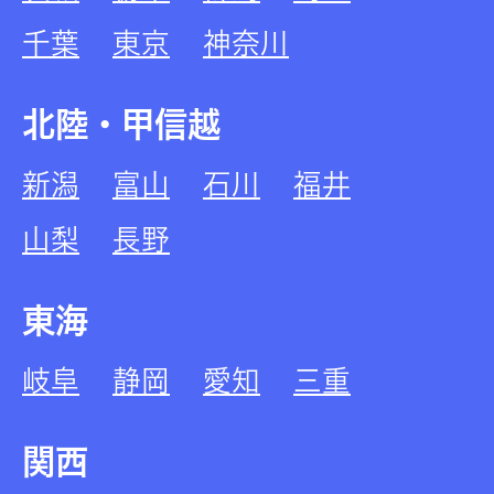
千葉
東京
神奈川
北陸・甲信越
新潟
富山
石川
福井
山梨
長野
東海
岐阜
静岡
愛知
三重
関西