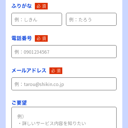
ふりがな
必 須
電話番号
必 須
メールアドレス
必 須
ご要望