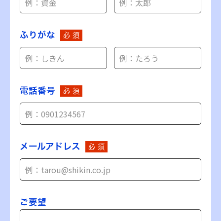
ふりがな
必 須
電話番号
必 須
メールアドレス
必 須
ご要望