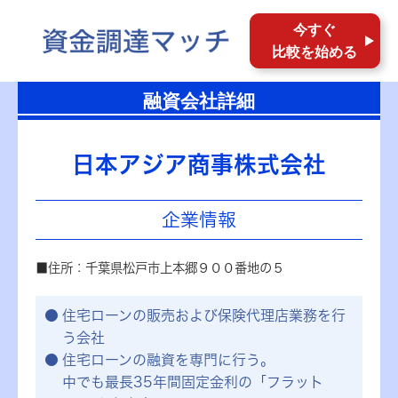
今すぐ
比較を始める
融資会社詳細
日本アジア商事株式会社
企業情報
■住所：千葉県松戸市上本郷９００番地の５
住宅ローンの販売および保険代理店業務を行
う会社
住宅ローンの融資を専門に行う。
中でも最長35年間固定金利の「フラット