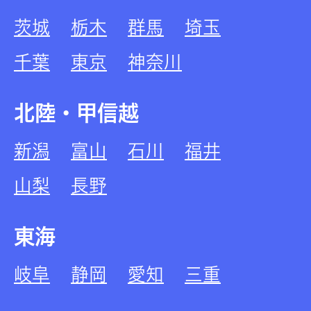
茨城
栃木
群馬
埼玉
千葉
東京
神奈川
北陸・甲信越
新潟
富山
石川
福井
山梨
長野
東海
岐阜
静岡
愛知
三重