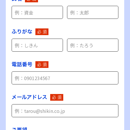
ふりがな
必 須
電話番号
必 須
メールアドレス
必 須
ご要望