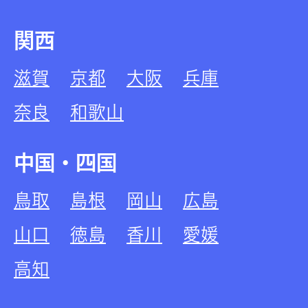
関西
滋賀
京都
大阪
兵庫
奈良
和歌山
中国・四国
鳥取
島根
岡山
広島
山口
徳島
香川
愛媛
高知