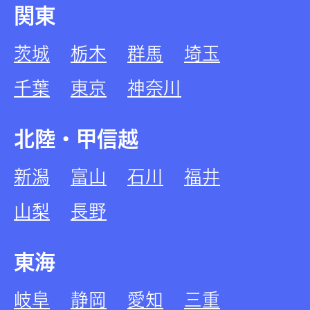
関東
茨城
栃木
群馬
埼玉
千葉
東京
神奈川
北陸・甲信越
新潟
富山
石川
福井
山梨
長野
東海
岐阜
静岡
愛知
三重