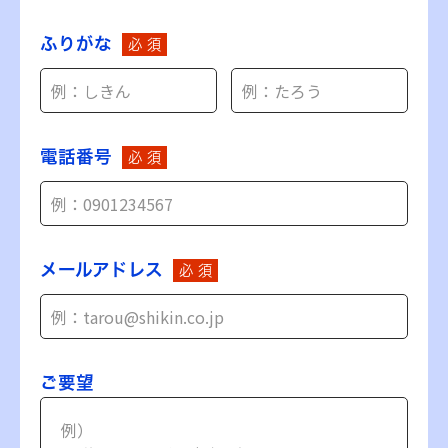
ふりがな
必 須
電話番号
必 須
メールアドレス
必 須
ご要望