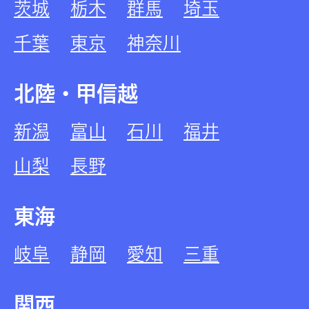
茨城
栃木
群馬
埼玉
千葉
東京
神奈川
北陸・甲信越
新潟
富山
石川
福井
山梨
長野
東海
岐阜
静岡
愛知
三重
関西