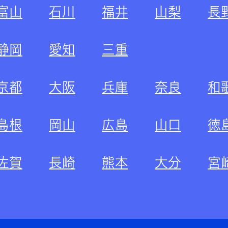
富山
石川
福井
山梨
長
静岡
愛知
三重
京都
大阪
兵庫
奈良
和
島根
岡山
広島
山口
徳
佐賀
長崎
熊本
大分
宮