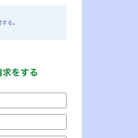
開する。
。
請求をする