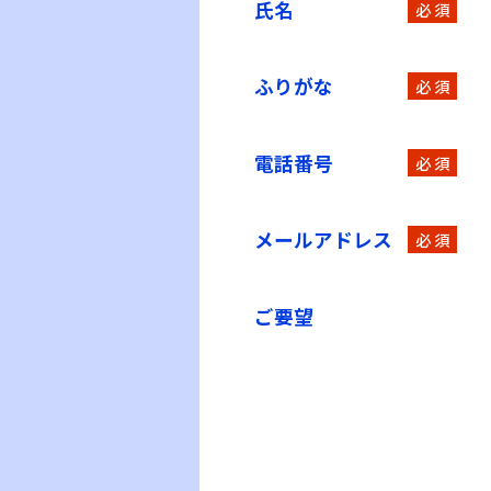
氏名
必 須
ふりがな
必 須
電話番号
必 須
メールアドレス
必 須
ご要望