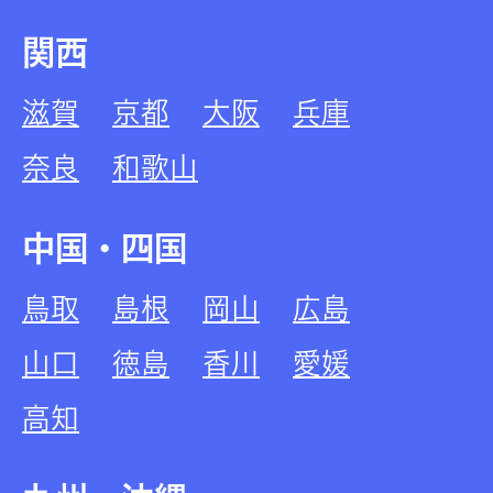
関西
滋賀
京都
大阪
兵庫
奈良
和歌山
中国・四国
鳥取
島根
岡山
広島
山口
徳島
香川
愛媛
高知