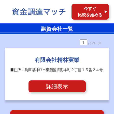
今すぐ
比較を始める
融資会社一覧
1
/ 1ページ
有限会社精林実業
■住所：兵庫県神戸市東灘区御影本町２丁目１５番２４号
詳細表示