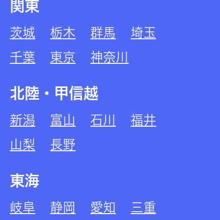
関東
茨城
栃木
群馬
埼玉
千葉
東京
神奈川
北陸・甲信越
新潟
富山
石川
福井
山梨
長野
東海
岐阜
静岡
愛知
三重