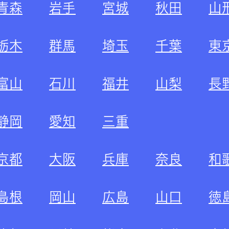
青森
岩手
宮城
秋田
山
栃木
群馬
埼玉
千葉
東
富山
石川
福井
山梨
長
静岡
愛知
三重
京都
大阪
兵庫
奈良
和
島根
岡山
広島
山口
徳