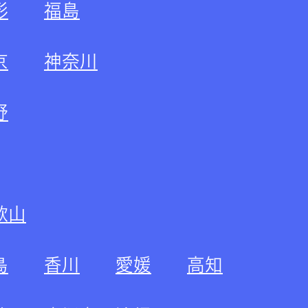
形
福島
京
神奈川
野
歌山
島
香川
愛媛
高知